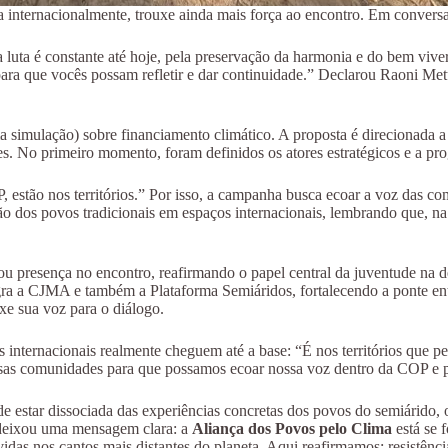
internacionalmente, trouxe ainda mais força ao encontro. Em conversa 
 luta é constante até hoje, pela preservação da harmonia e do bem viv
a para que vocês possam refletir e dar continuidade.” Declarou Raoni Me
 simulação) sobre financiamento climático. A proposta é direcionada a 
s. No primeiro momento, foram definidos os atores estratégicos e a pr
P, estão nos territórios.” Por isso, a campanha busca ecoar a voz das c
ipação dos povos tradicionais em espaços internacionais, lembrando que
esença no encontro, reafirmando o papel central da juventude na defesa
ntegra a CJMA e também a Plataforma Semiáridos, fortalecendo a ponte en
e sua voz para o diálogo.
s internacionais realmente cheguem até a base: “É nos territórios que 
as comunidades para que possamos ecoar nossa voz dentro da COP e pens
de estar dissociada das experiências concretas dos povos do semiárido, o
 deixou uma mensagem clara: a
Aliança dos Povos pelo Clima
está se 
das nos cantos mais distantes do planeta. Aqui reafirmamos: resistência 