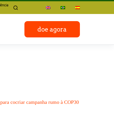
ência
doe agora
m para cocriar campanha rumo à COP30