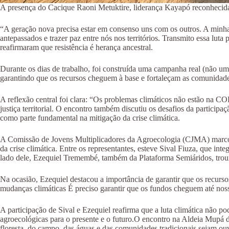
A presença do Cacique Raoni Metuktire, liderança Kayapó reconhecida 
“A geração nova precisa estar em consenso uns com os outros. A minha
antepassados e trazer paz entre nós nos territórios. Transmito essa lut
reafirmaram que resistência é herança ancestral.
Durante os dias de trabalho, foi construída uma campanha real (não uma
garantindo que os recursos cheguem à base e fortaleçam as comunidade
A reflexão central foi clara: “Os problemas climáticos não estão na CO
justiça territorial. O encontro também discutiu os desafios da partic
como parte fundamental na mitigação da crise climática.
A Comissão de Jovens Multiplicadores da Agroecologia (CJMA) marcou pr
da crise climática. Entre os representantes, esteve Sival Fiuza, que i
lado dele, Ezequiel Tremembé, também da Plataforma Semiáridos, troux
Na ocasião, Ezequiel destacou a importância de garantir que os recurso
mudanças climáticas É preciso garantir que os fundos cheguem até noss
A participação de Sival e Ezequiel reafirma que a luta climática não po
agroecológicas para o presente e o futuro.O encontro na Aldeia Mupá
floresta, do campo, das águas e das comunidades tradicionais sejam ouvi