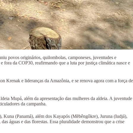
uniu povos originários, quilombolas, camponeses, juventudes e
 fora da COP30, reafirmando que a luta por justiça climática nasce e
ton Krenak e lideranças da Amazônia, e se renova agora com a força de
Aldeia Mupá, além da apresentação das mulheres da aldeia. A juventude
ticuladores da campanha.
), Kuna (Panamá), além dos Kayapós (Mẽbêngôkre), Juruna (Iudjá),
s águas e das florestas. Essa pluralidade demonstrou que a crise