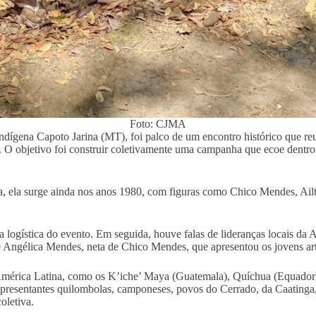
Foto: CJMA
Indígena Capoto Jarina (MT), foi palco de um encontro histórico que re
 O objetivo foi construir coletivamente uma campanha que ecoe dentro e
a, ela surge ainda nos anos 1980, com figuras como Chico Mendes, Ail
logística do evento. Em seguida, houve falas de lideranças locais da 
e Angélica Mendes, neta de Chico Mendes, que apresentou os jovens ar
 América Latina, como os K’iche’ Maya (Guatemala), Quíchua (Equador
sentantes quilombolas, camponeses, povos do Cerrado, da Caatinga, da
oletiva.