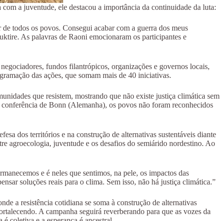
com a juventude, ele destacou a importância da continuidade da luta:
er de todos os povos. Consegui acabar com a guerra dos meus
tuktire. As palavras de Raoni emocionaram os participantes e
negociadores, fundos filantrópicos, organizações e governos locais,
ogramação das ações, que somam mais de 40 iniciativas.
omunidades que resistem, mostrando que não existe justiça climática sem
, na conferência de Bonn (Alemanha), os povos não foram reconhecidos
 dos territórios e na construção de alternativas sustentáveis diante
tre agroecologia, juventude e os desafios do semiárido nordestino. Ao
permanecemos e é neles que sentimos, na pele, os impactos das
ar soluções reais para o clima. Sem isso, não há justiça climática.”
nde a resistência cotidiana se soma à construção de alternativas
fortalecendo. A campanha seguirá reverberando para que as vozes da
é coletiva e a esperança é ancestral.