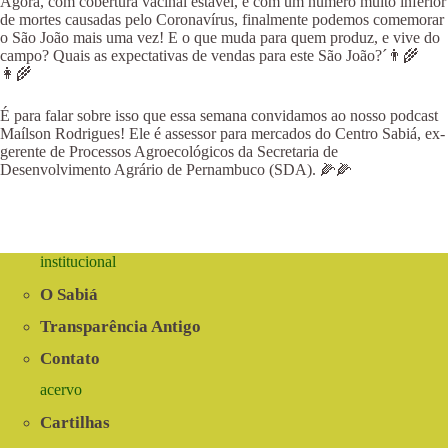
Agora, com cobertura vacinal estável, e com um número muito inferior
de mortes causadas pelo Coronavírus, finalmente podemos comemorar
o São João mais uma vez! E o que muda para quem produz, e vive do
campo? Quais as expectativas de vendas para este São João?´👨‍🌾
👩‍🌾
É para falar sobre isso que essa semana convidamos ao nosso podcast
Maílson Rodrigues! Ele é assessor para mercados do Centro Sabiá, ex-
gerente de Processos Agroecológicos da Secretaria de
Desenvolvimento Agrário de Pernambuco (SDA). 🌽🌽
institucional
O Sabiá
Transparência Antigo
Contato
acervo
Cartilhas