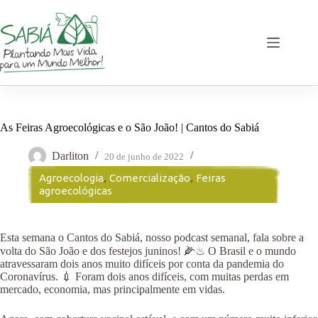
Pular
para
o
conteúdo
As Feiras Agroecológicas e o São João! | Cantos do Sabiá
Darliton
20 de junho de 2022
Agroecologia
,
Comercialização
,
Feiras
agroecológicas
Esta semana o Cantos do Sabiá, nosso podcast semanal, fala sobre a
volta do São João e dos festejos juninos! 🌽♨ O Brasil e o mundo
atravessaram dois anos muito difíceis por conta da pandemia do
Coronavírus. 💉 Foram dois anos difíceis, com muitas perdas em
mercado, economia, mas principalmente em vidas.