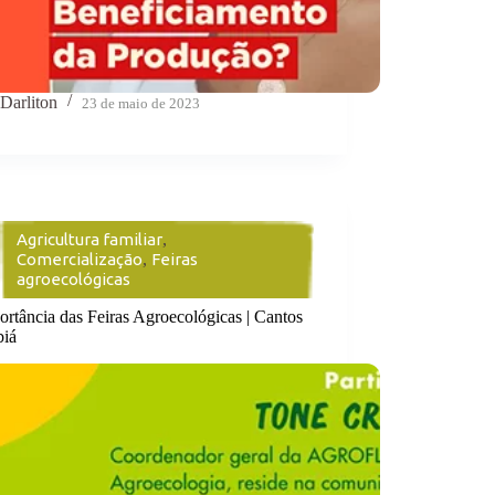
Darliton
23 de maio de 2023
Agricultura familiar
,
Comercialização
,
Feiras
agroecológicas
rtância das Feiras Agroecológicas | Cantos
biá