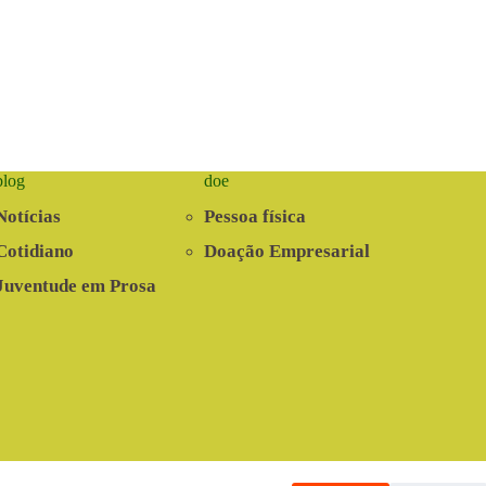
blog
doe
Notícias
Pessoa física
Cotidiano
Doação Empresarial
Juventude em Prosa