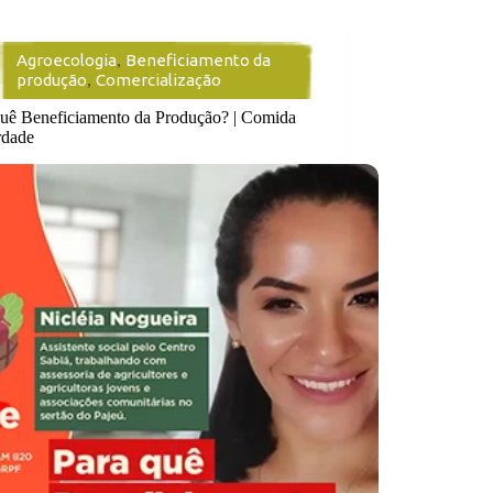
Agroecologia
,
Beneficiamento da
produção
,
Comercialização
quê Beneficiamento da Produção? | Comida
rdade