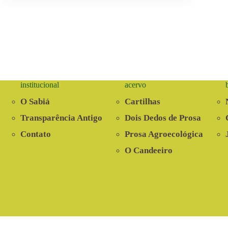
institucional
acervo
O Sabiá
Cartilhas
Transparência Antigo
Dois Dedos de Prosa
Contato
Prosa Agroecológica
O Candeeiro