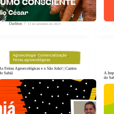
Darliton
11 de setembro de 2023
Agroecologia
,
Comercialização
,
Feiras agroecológicas
As Feiras Agroecológicas e o São João! | Cantos
do Sabiá
A Impo
do Sa