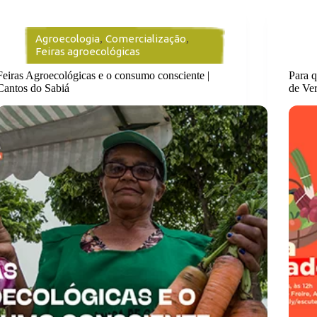
Agroecologia
,
Comercialização
,
Feiras agroecológicas
Feiras Agroecológicas e o consumo consciente |
Para 
Cantos do Sabiá
de Ve