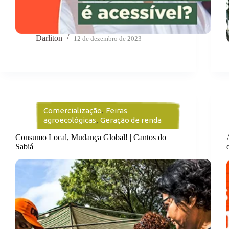
Darliton
12 de dezembro de 2023
Comercialização
,
Feiras
agroecológicas
,
Geração de renda
Consumo Local, Mudança Global! | Cantos do
Sabiá