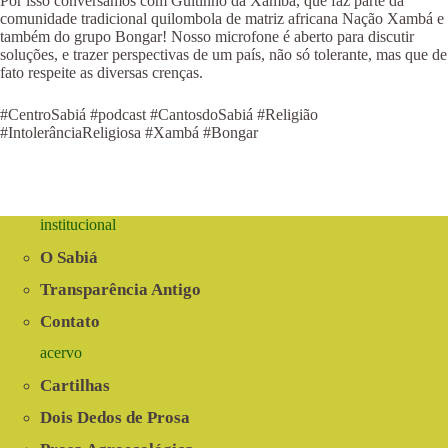
Por isso conversamos com Guitinho da Xambá, que faz parte da
comunidade tradicional quilombola de matriz africana Nação Xambá e
também do grupo Bongar! Nosso microfone é aberto para discutir
soluções, e trazer perspectivas de um país, não só tolerante, mas que de
fato respeite as diversas crenças.
#CentroSabiá #podcast #CantosdoSabiá #Religião
#IntolerânciaReligiosa #Xambá #Bongar
institucional
O Sabiá
Transparência Antigo
Contato
acervo
Cartilhas
Dois Dedos de Prosa