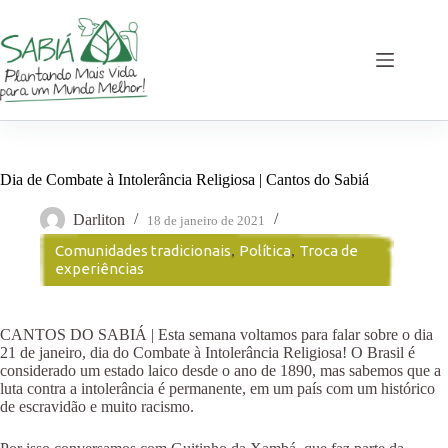
Pular
para
o
conteúdo
Dia de Combate à Intolerância Religiosa | Cantos do Sabiá
Darliton
18 de janeiro de 2021
Comunidades tradicionais
,
Política
,
Troca de
experiências
CANTOS DO SABIÁ | Esta semana voltamos para falar sobre o dia
21 de janeiro, dia do Combate à Intolerância Religiosa! O Brasil é
considerado um estado laico desde o ano de 1890, mas sabemos que a
luta contra a intolerância é permanente, em um país com um histórico
de escravidão e muito racismo.