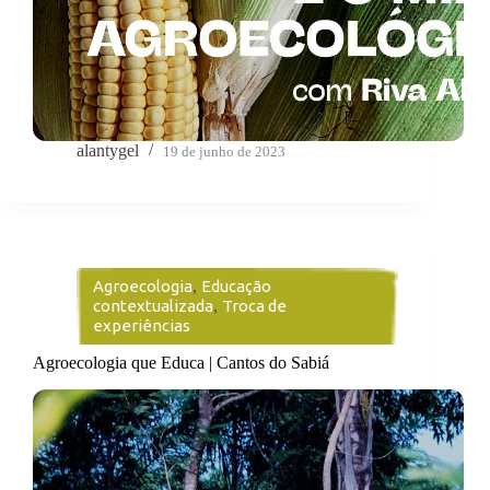
alantygel
19 de junho de 2023
Agroecologia
,
Educação
contextualizada
,
Troca de
experiências
Agroecologia que Educa | Cantos do Sabiá