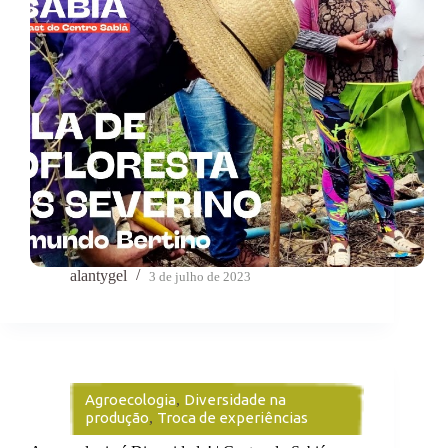
alantygel
3 de julho de 2023
Agroecologia
,
Diversidade na
produção
,
Troca de experiências