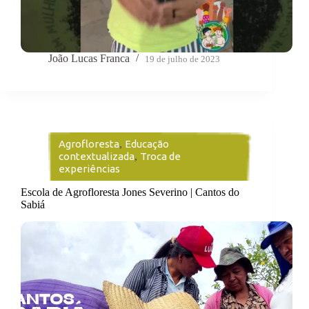
João Lucas Franca
19 de julho de 2023
Agrofloresta
,
Educação
contextualizada
,
Troca de
experiências
Escola de Agrofloresta Jones Severino | Cantos do
Sabiá