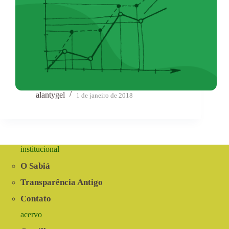
alantygel
1 de janeiro de 2018
institucional
O Sabiá
Transparência Antigo
Contato
acervo