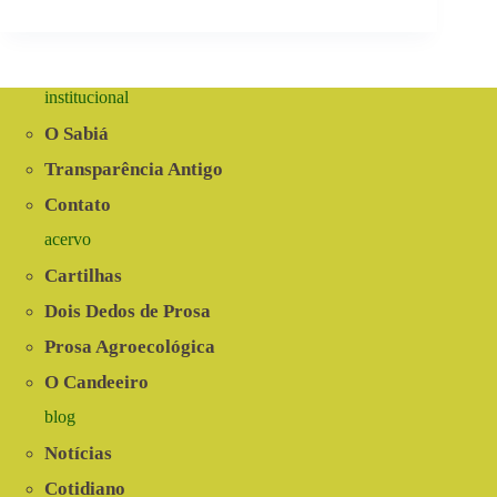
institucional
O Sabiá
Transparência Antigo
Contato
acervo
Cartilhas
Dois Dedos de Prosa
Prosa Agroecológica
O Candeeiro
blog
Notícias
Cotidiano