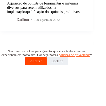
Aquisição de 60 Kits de ferramentas e materiais
diversos para serem utilizados na
implantação/qualificação dos quintais produtivos
Darliton
1 de agosto de 2022
Cotações de Preços
Nós usamos cookies para garantir que você tenha a melhor
experiência em nosso site. Conheça nossas
políticas de privacidade
*
COTAÇÃO PRÉVIA DE PREÇO N.º 007/2022 –
Aquisição de 12 Kits de ferramentas e materiais
Aceitar
Decline
diversos para serem utilizados na
implantação/qualificação das Hortas Comunitárias;
Darliton
1 de agosto de 2022