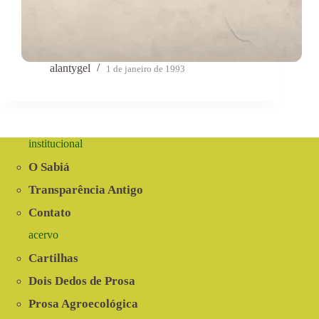
alantygel
1 de janeiro de 1993
institucional
O Sabiá
Transparência Antigo
Contato
acervo
Cartilhas
Dois Dedos de Prosa
Prosa Agroecológica