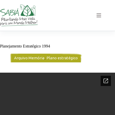
Pular
para
o
conteúdo
Planejamento Estratégico 1994
Arquivo Memória
,
Plano estratégico