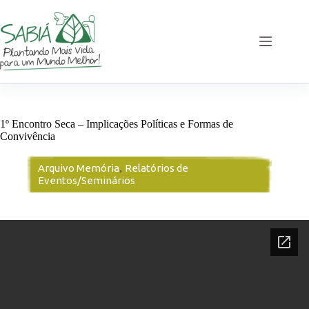
Pular
para
o
conteúdo
1º Encontro Seca – Implicações Políticas e Formas de
Convivência
Arquivo Memória
,
Relatórios de
Eventos/Seminários