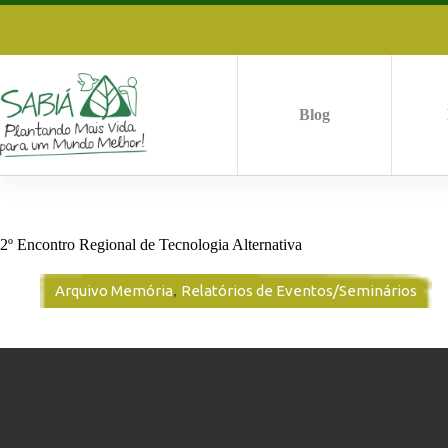
Pular
para
o
conteúdo
Blog
2º Encontro Regional de Tecnologia Alternativa
Arquivo Memória
,
Relatórios de Eventos/Seminários