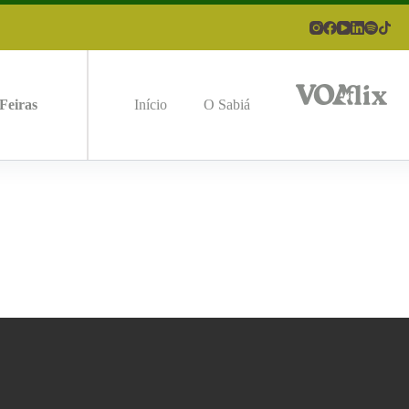
Feiras
Início
O Sabiá