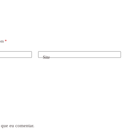
com
*
Site
 que eu comentar.