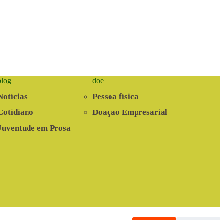
blog
doe
Notícias
Pessoa física
Cotidiano
Doação Empresarial
Juventude em Prosa