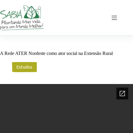
Pular
para
o
conteúdo
A Rede ATER Nordeste como ator social na Extensão Rural
Estudos