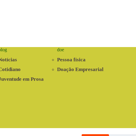
blog
doe
Notícias
Pessoa física
Cotidiano
Doação Empresarial
Juventude em Prosa