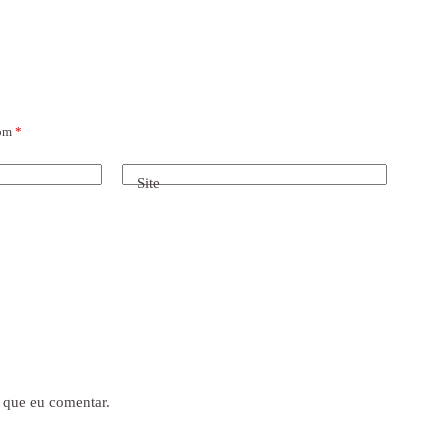
com
*
Site
 que eu comentar.