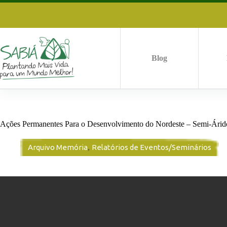
Pular
para
o
conteúdo
Blog
Ações Permanentes Para o Desenvolvimento do Nordeste – Semi-Árido
Arquivo Memória
,
Relatórios de Eventos/Seminários