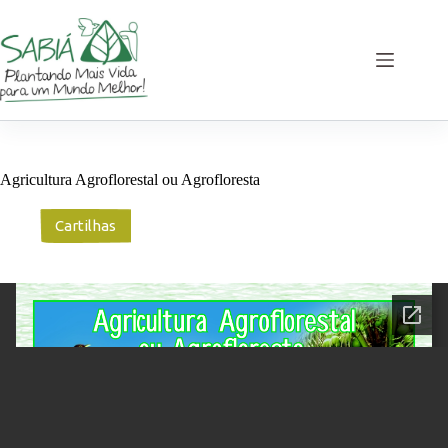
Pular
para
o
conteúdo
Agricultura Agroflorestal ou Agrofloresta
Cartilhas