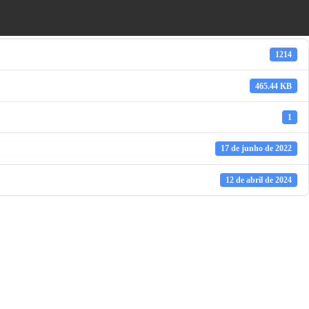
1214
465.44 KB
1
17 de junho de 2022
12 de abril de 2024