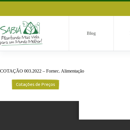
Pular
para
o
conteúdo
Blog
COTAÇÃO 003.2022 – Fornec. Alimentação
Cotações de Preços