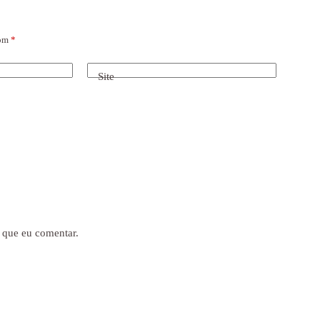
com
*
Site
 que eu comentar.