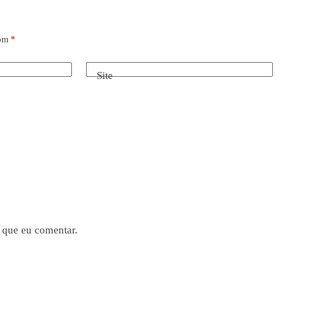
com
*
Site
 que eu comentar.