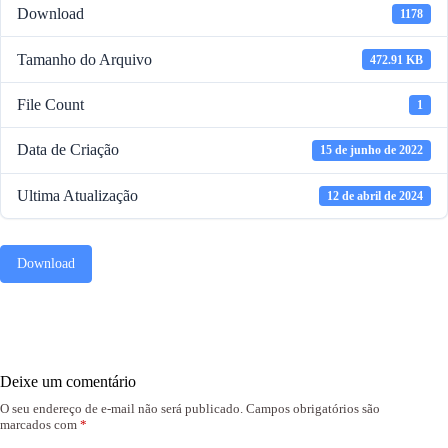
Download
1178
Tamanho do Arquivo
472.91 KB
File Count
1
Data de Criação
15 de junho de 2022
Ultima Atualização
12 de abril de 2024
Download
Deixe um comentário
O seu endereço de e-mail não será publicado.
Campos obrigatórios são
marcados com
*