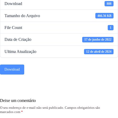
Download
888
Tamanho do Arquivo
466.56 KB
File Count
1
Data de Criação
17 de junho de 2022
Ultima Atualização
12 de abril de 2024
Download
Deixe um comentário
O seu endereço de e-mail não será publicado.
Campos obrigatórios são
marcados com
*