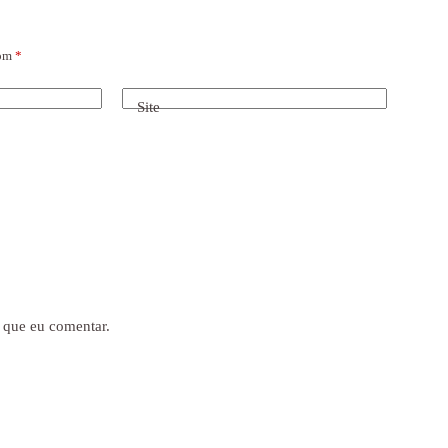
com
*
Site
 que eu comentar.