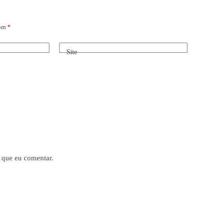
com
*
Site
 que eu comentar.