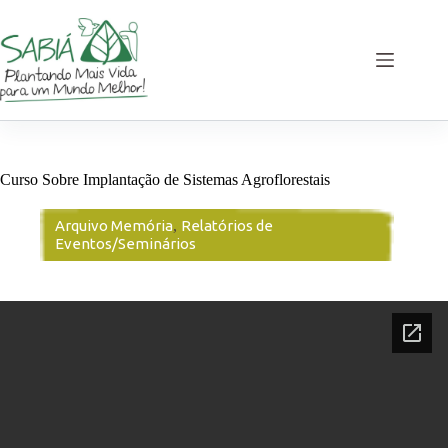
Pular
para
o
conteúdo
Curso Sobre Implantação de Sistemas Agroflorestais
Arquivo Memória
,
Relatórios de
Eventos/Seminários