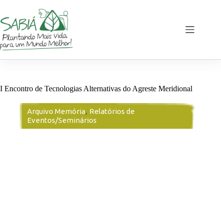
Pular
para
o
conteúdo
I Encontro de Tecnologias Alternativas do Agreste Meridional
Arquivo Memória
,
Relatórios de
Eventos/Seminários