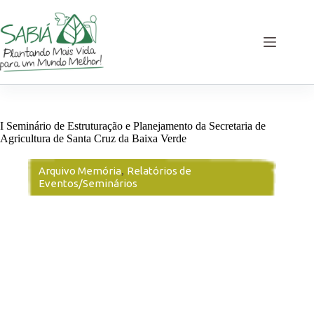
Pular
para
o
conteúdo
I Seminário de Estruturação e Planejamento da Secretaria de
Agricultura de Santa Cruz da Baixa Verde
Arquivo Memória
,
Relatórios de
Eventos/Seminários