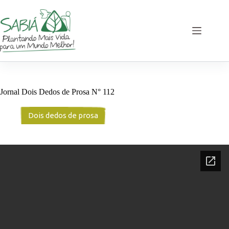
Pular
para
o
conteúdo
Jornal Dois Dedos de Prosa N° 112
Dois dedos de prosa