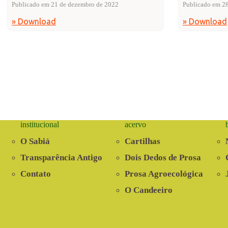
Publicado em 21 de dezembro de 2022
Publicado em 28
» Download
» Download
institucional
acervo
O Sabiá
Cartilhas
Transparência Antigo
Dois Dedos de Prosa
Contato
Prosa Agroecológica
O Candeeiro