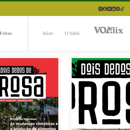
Feiras
Início
O Sabiá