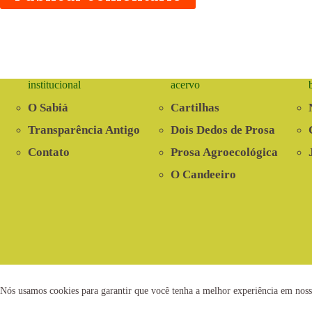
institucional
acervo
O Sabiá
Cartilhas
Transparência Antigo
Dois Dedos de Prosa
Contato
Prosa Agroecológica
O Candeeiro
2021 © www.centrosabia.org.br
Dese
Nós usamos cookies para garantir que você tenha a melhor experiência em noss