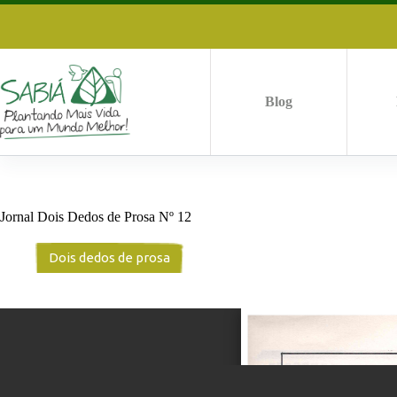
Pular
para
o
conteúdo
Blog
Jornal Dois Dedos de Prosa Nº 12
Dois dedos de prosa