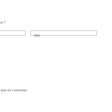
com
*
Site
 que eu comentar.