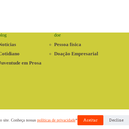
blog
doe
Notícias
Pessoa física
Cotidiano
Doação Empresarial
Juventude em Prosa
nvolvido pela Cooperativa EITA
o site. Conheça nossas
políticas de privacidade
*
Aceitar
Decline