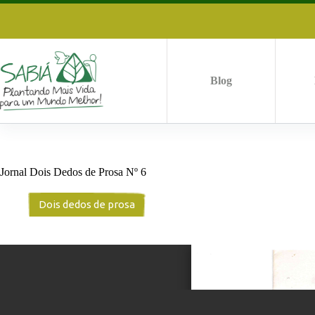
Pular
para
o
conteúdo
Blog
Jornal Dois Dedos de Prosa Nº 6
Dois dedos de prosa