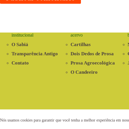
institucional
acervo
O Sabiá
Cartilhas
Transparência Antigo
Dois Dedos de Prosa
Contato
Prosa Agroecológica
O Candeeiro
2021 © www.centrosabia.org.br
Dese
Nós usamos cookies para garantir que você tenha a melhor experiência em noss