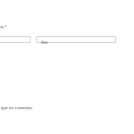
com
*
Site
 que eu comentar.