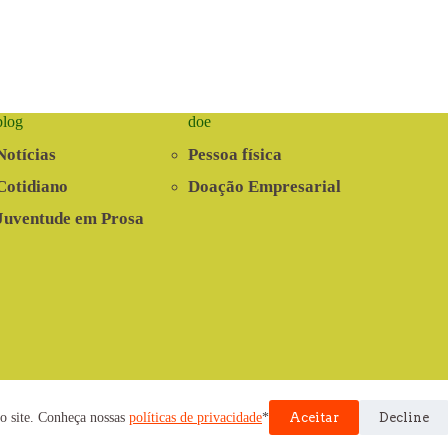
blog
doe
Notícias
Pessoa física
Cotidiano
Doação Empresarial
Juventude em Prosa
nvolvido pela Cooperativa EITA
o site. Conheça nossas
políticas de privacidade
*
Aceitar
Decline