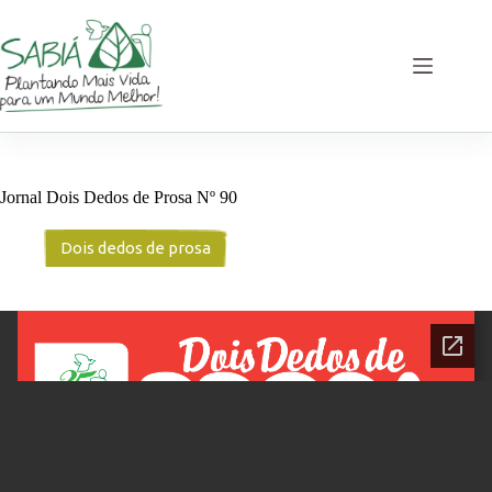
Pular
para
o
conteúdo
Jornal Dois Dedos de Prosa Nº 90
Dois dedos de prosa