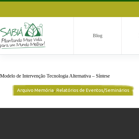
Pular
para
o
conteúdo
Blog
Modelo de Intervenção Tecnologia Alternativa – Síntese
Arquivo Memória
,
Relatórios de Eventos/Seminários