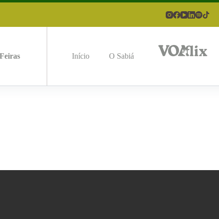
Feiras
Início
O Sabiá