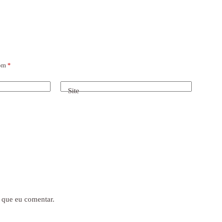
com
*
Site
 que eu comentar.