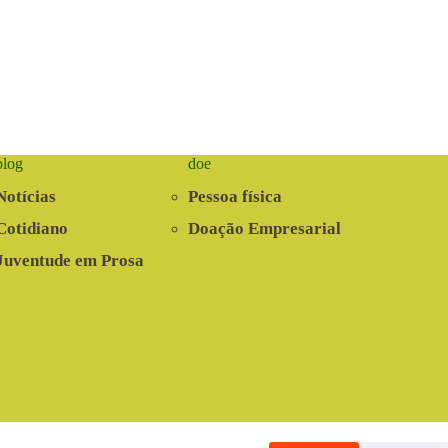
blog
doe
Notícias
Pessoa física
Cotidiano
Doação Empresarial
Juventude em Prosa