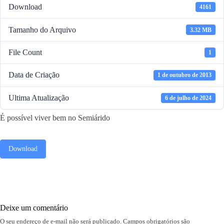
Download
4161
Tamanho do Arquivo
3.32 MB
File Count
1
Data de Criação
1 de outubro de 2013
Ultima Atualização
6 de julho de 2024
É possível viver bem no Semiárido
Download
Deixe um comentário
O seu endereço de e-mail não será publicado.
Campos obrigatórios são