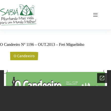
Pular
para
o
conteúdo
O Candeeiro Nº 1196 – OUT.2013 – Frei Miguelinho
O Candeeiro