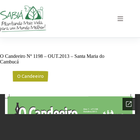
Pular
para
o
conteúdo
O Candeeiro Nº 1198 – OUT.2013 – Santa Maria do
Cambucá
O Candeeiro