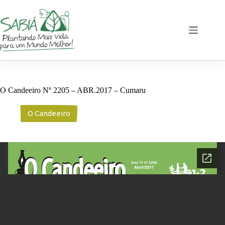
Pular
para
o
conteúdo
O Candeeiro Nº 2205 – ABR.2017 – Cumaru
O Candeeiro