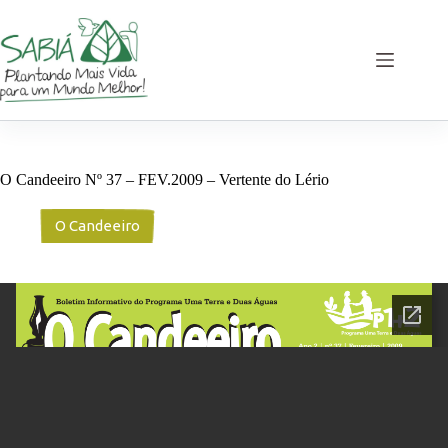
Pular
para
o
conteúdo
O Candeeiro Nº 37 – FEV.2009 – Vertente do Lério
O Candeeiro