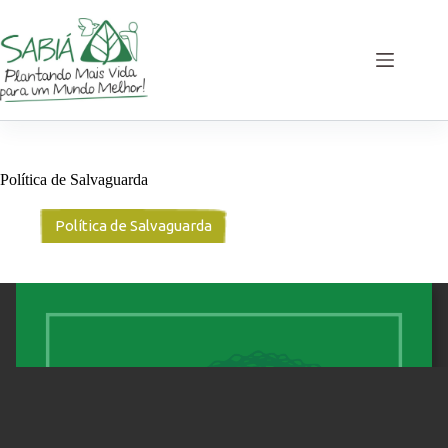
Pular
para
o
conteúdo
Política de Salvaguarda
Política de Salvaguarda