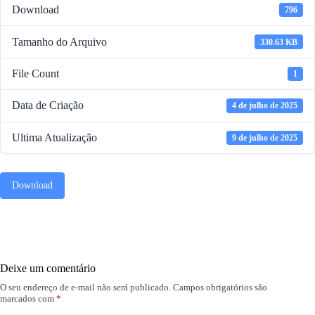
Download
796
Tamanho do Arquivo
330.63 KB
File Count
1
Data de Criação
4 de julho de 2025
Ultima Atualização
9 de julho de 2025
Download
Deixe um comentário
O seu endereço de e-mail não será publicado.
Campos obrigatórios são
marcados com
*