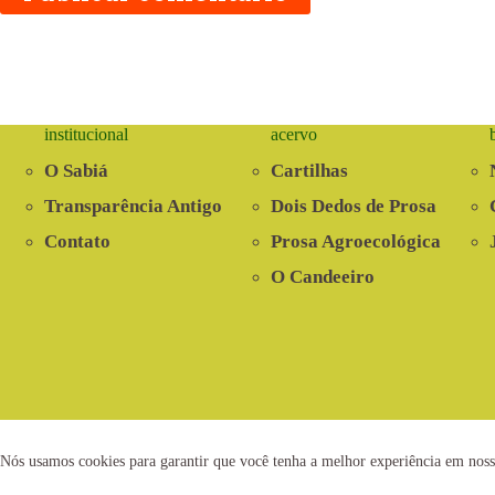
institucional
acervo
O Sabiá
Cartilhas
Transparência Antigo
Dois Dedos de Prosa
Contato
Prosa Agroecológica
O Candeeiro
2021 © www.centrosabia.org.br
Dese
Nós usamos cookies para garantir que você tenha a melhor experiência em noss