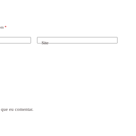
com
*
Site
 que eu comentar.