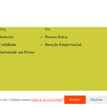
blog
doe
Notícias
Pessoa física
Cotidiano
Doação Empresarial
Juventude em Prosa
nvolvido pela Cooperativa EITA
o site. Conheça nossas
políticas de privacidade
*
Aceitar
Decline