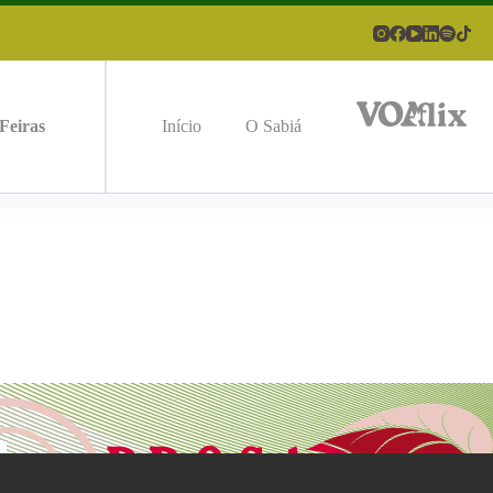
Feiras
Início
O Sabiá