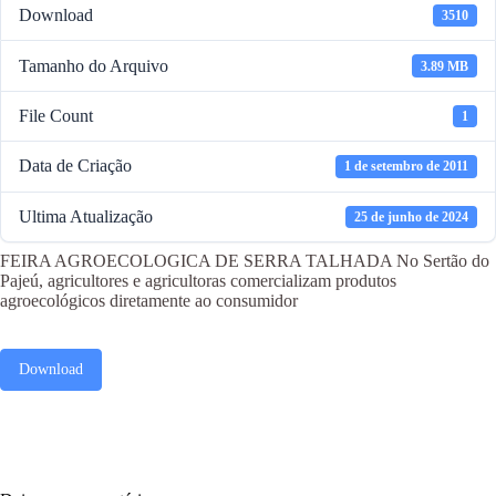
Download
3510
Tamanho do Arquivo
3.89 MB
File Count
1
Data de Criação
1 de setembro de 2011
Ultima Atualização
25 de junho de 2024
FEIRA AGROECOLOGICA DE SERRA TALHADA No Sertão do
Pajeú, agricultores e agricultoras comercializam produtos
agroecológicos diretamente ao consumidor
Download