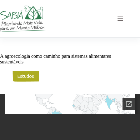
Pular
para
o
conteúdo
A agroecologia como caminho para sistemas alimentares
sustentáveis
Estudos