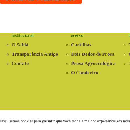
institucional
acervo
O Sabiá
Cartilhas
Transparência Antigo
Dois Dedos de Prosa
Contato
Prosa Agroecológica
O Candeeiro
2021 © www.centrosabia.org.br
Dese
Nós usamos cookies para garantir que você tenha a melhor experiência em noss