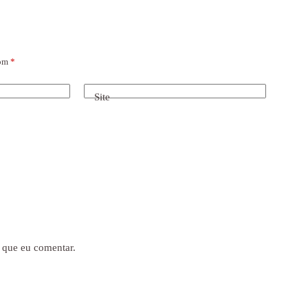
com
*
Site
 que eu comentar.