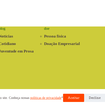
blog
doe
Notícias
Pessoa física
Cotidiano
Doação Empresarial
Juventude em Prosa
nvolvido pela Cooperativa EITA
o site. Conheça nossas
políticas de privacidade
*
Aceitar
Decline