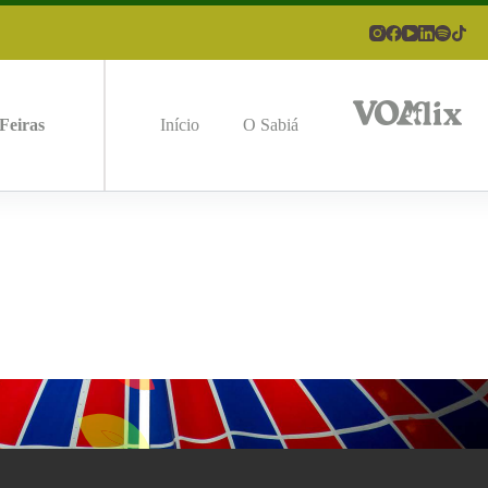
Feiras
Início
O Sabiá