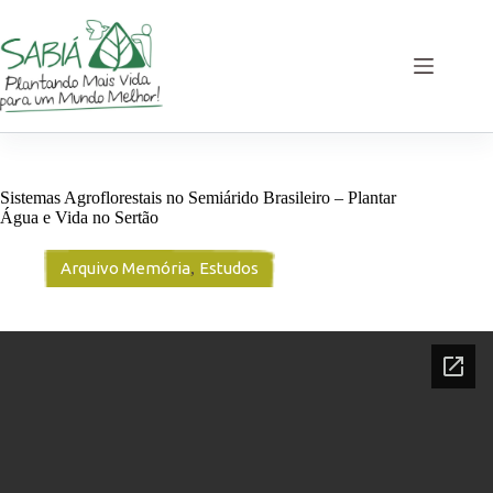
Pular
para
o
conteúdo
Sistemas Agroflorestais no Semiárido Brasileiro – Plantar
Água e Vida no Sertão
Arquivo Memória
,
Estudos