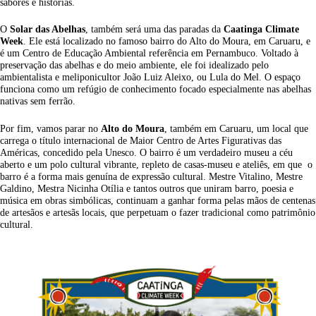
sabores e histórias.
O
Solar das Abelhas
, também será uma das paradas da
Caatinga Climate
Week
. Ele está localizado no famoso bairro do Alto do Moura, em Caruaru, e
é um Centro de Educação Ambiental referência em Pernambuco. Voltado à
preservação das abelhas e do meio ambiente, ele foi idealizado pelo
ambientalista e meliponicultor João Luiz Aleixo, ou Lula do Mel. O espaço
funciona como um refúgio de conhecimento focado especialmente nas abelhas
nativas sem ferrão.
Por fim, vamos parar no
Alto do Moura
, também em Caruaru, um local que
carrega o título internacional de Maior Centro de Artes Figurativas das
Américas, concedido pela Unesco. O bairro é um verdadeiro museu a céu
aberto e um polo cultural vibrante, repleto de casas-museu e ateliês, em que o
barro é a forma mais genuína de expressão cultural. Mestre Vitalino, Mestre
Galdino, Mestra Nicinha Otília e tantos outros que uniram barro, poesia e
música em obras simbólicas, continuam a ganhar forma pelas mãos de centenas
de artesãos e artesãs locais, que perpetuam o fazer tradicional como patrimônio
cultural.