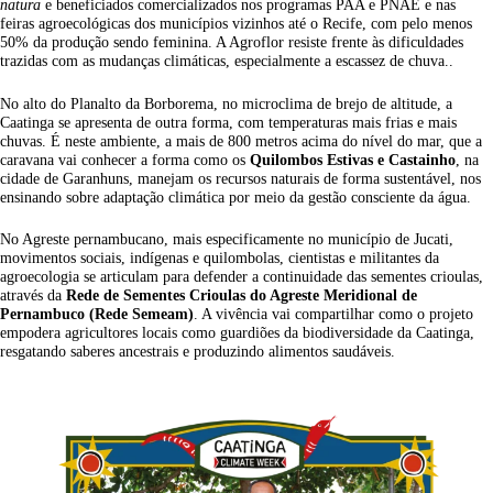
natura
e beneficiados comercializados nos programas PAA e PNAE e nas
feiras agroecológicas dos municípios vizinhos até o Recife, com pelo menos
50% da produção sendo feminina. A Agroflor resiste frente às dificuldades
trazidas com as mudanças climáticas, especialmente a escassez de chuva..
No alto do Planalto da Borborema, no microclima de brejo de altitude, a
Caatinga se apresenta de outra forma, com temperaturas mais frias e mais
chuvas. É neste ambiente, a mais de 800 metros acima do nível do mar, que a
caravana vai conhecer a forma como os
Quilombos Estivas e Castainho
, na
cidade de Garanhuns, manejam os recursos naturais de forma sustentável, nos
ensinando sobre adaptação climática por meio da gestão consciente da água.
No Agreste pernambucano, mais especificamente no município de Jucati,
movimentos sociais, indígenas e quilombolas, cientistas e militantes da
agroecologia se articulam para defender a continuidade das sementes crioulas,
através da
Rede de Sementes Crioulas do Agreste Meridional de
Pernambuco (Rede Semeam)
. A vivência vai compartilhar como o projeto
empodera agricultores locais como guardiões da biodiversidade da Caatinga,
resgatando saberes ancestrais e produzindo alimentos saudáveis.