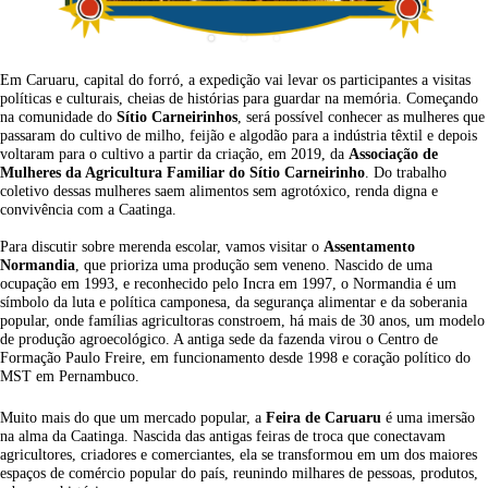
Em Caruaru, capital do forró, a expedição vai levar os participantes a visitas
políticas e culturais, cheias de histórias para guardar na memória. Começando
na comunidade do
Sítio Carneirinhos
, será possível conhecer as mulheres que
passaram do cultivo de milho, feijão e algodão para a indústria têxtil e depois
voltaram para o cultivo a partir da criação, em 2019, da
Associação de
Mulheres da Agricultura Familiar do Sítio Carneirinho
. Do trabalho
coletivo dessas mulheres saem alimentos sem agrotóxico, renda digna e
convivência com a Caatinga.
Para discutir sobre merenda escolar, vamos visitar o
Assentamento
Normandia
, que prioriza uma produção sem veneno. Nascido de uma
ocupação em 1993, e reconhecido pelo Incra em 1997, o Normandia é um
símbolo da luta e política camponesa, da segurança alimentar e da soberania
popular, onde famílias agricultoras constroem, há mais de 30 anos, um modelo
de produção agroecológico. A antiga sede da fazenda virou o Centro de
Formação Paulo Freire, em funcionamento desde 1998 e coração político do
MST em Pernambuco.
Muito mais do que um mercado popular, a
Feira de Caruaru
é uma imersão
na alma da Caatinga. Nascida das antigas feiras de troca que conectavam
agricultores, criadores e comerciantes, ela se transformou em um dos maiores
espaços de comércio popular do país, reunindo milhares de pessoas, produtos,