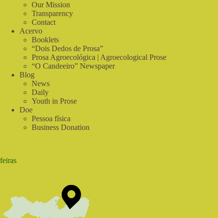
ou
Our Mission
político?
Transparency
|
Contact
Programa
Acervo
Comida
Booklets
de
“Dois Dedos de Prosa”
Verdade
Prosa Agroecológica | Agroecological Prose
“O Candeeiro” Newspaper
Blog
News
Daily
Youth in Prose
Doe
Pessoa física
Business Donation
feiras