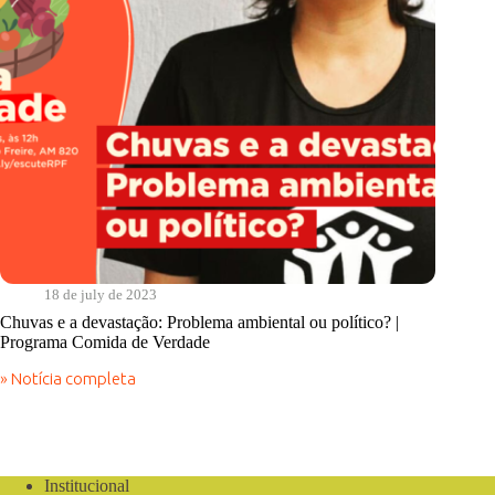
18 de july de 2023
Chuvas e a devastação: Problema ambiental ou político? |
Programa Comida de Verdade
» Notícia completa
Chuvas
e
a
devastação:
Problema
ambiental
Institucional