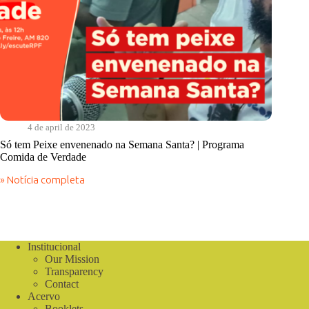
4 de april de 2023
Só tem Peixe envenenado na Semana Santa? | Programa
Comida de Verdade
» Notícia completa
Só
tem
Peixe
envenenado
na
Semana
Institucional
Santa?
Our Mission
|
Transparency
Programa
Contact
Comida
Acervo
de
Booklets