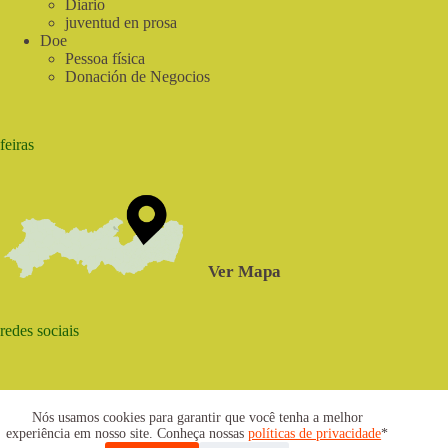
Diario
juventud en prosa
Doe
Pessoa física
Donación de Negocios
feiras
Ver Mapa
redes sociais
Nós usamos cookies para garantir que você tenha a melhor
experiência em nosso site. Conheça nossas
políticas de privacidade
*
2021 © www.centrosabia.org.br