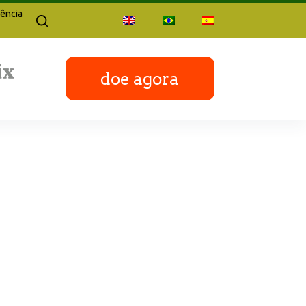
ência
doe agora