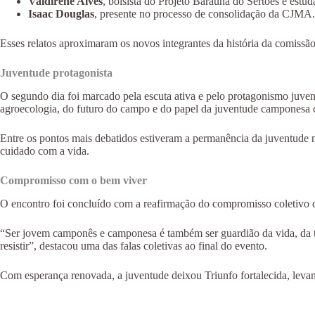
Valdirene Alves
, bolsista do Projeto Baraúna do Sertões e estud
Isaac Douglas
, presente no processo de consolidação da CJMA.
Esses relatos aproximaram os novos integrantes da história da comissã
Juventude protagonista
O segundo dia foi marcado pela escuta ativa e pelo protagonismo juven
agroecologia, do futuro do campo e do papel da juventude camponesa c
Entre os pontos mais debatidos estiveram a permanência da juventude n
cuidado com a vida.
Compromisso com o bem viver
O encontro foi concluído com a reafirmação do compromisso coletivo de
“Ser jovem camponês e camponesa é também ser guardião da vida, da te
resistir”, destacou uma das falas coletivas ao final do evento.
Com esperança renovada, a juventude deixou Triunfo fortalecida, leva