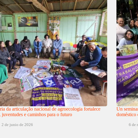
ria da articulação nacional de agroecologia fortalece
Un seminari
, juventudes e caminhos para o futuro
doméstico 
2 de junio de 2026
6 de