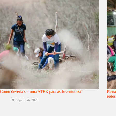
Como deveria ser uma ATER para as Juventudes?
Plená
redes
19 de junio de 2026