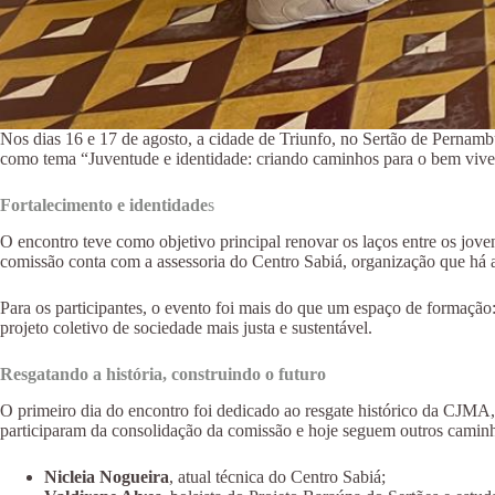
Nos dias 16 e 17 de agosto, a cidade de Triunfo, no Sertão de Pernam
como tema “Juventude e identidade: criando caminhos para o bem viver”
Fortalecimento e identidade
s
O encontro teve como objetivo principal renovar os laços entre os jov
comissão conta com a assessoria do Centro Sabiá, organização que há a
Para os participantes, o evento foi mais do que um espaço de formaçã
projeto coletivo de sociedade mais justa e sustentável.
Resgatando a história, construindo o futuro
O primeiro dia do encontro foi dedicado ao resgate histórico da CJMA, 
participaram da consolidação da comissão e hoje seguem outros caminh
Nicleia Nogueira
, atual técnica do Centro Sabiá;