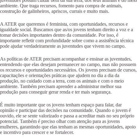
juventudes possam cuidar bem da sua terra, dos seus animais e do meio
ambiente. Que traga recursos, fomento para compra de animais,
construção de galinheiros, apriscos, currais e muito mais.
A ATER que queremos é feminista, com oportunidades, recursos e
igualdade social. Buscamos que as/os jovens tenham direito a voz e a
tomar decisões importantes dentro da comunidade. Por isso, é
importante refletir com profundidade sobre como a assistência técnica
pode ajudar verdadeiramente as juventudes que vivem no campo.
As políticas de ATER precisam acompanhar e ensinar as juventudes,
entendendo que elas desejam permanecer no campo, mas não possuem
os recursos e oportunidades necessários. Os jovens precisam de cursos,
capacitações e orientações práticas que ajudem no dia a dia da
produção, no cuidado com a terra, com os animais e com o meio
ambiente. Também precisam aprender a administrar melhor sua
produção para conseguir gerar renda e ter mais segurança.
É muito importante que os jovens tenham espaço para falar, dar
opinião e participar das decisões na comunidade. Quando o jovem é
ouvido, ele se sente valorizado e passa a acreditar mais no seu próprio
potencial. Também é preciso olhar com atenção para as jovens
mulheres, garantindo que elas tenham as mesmas oportunidades, apoio
e incentivo para crescer e se fortalecer.