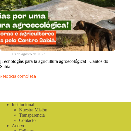
18 de agosto de 2025
¡Tecnologías para la agricultura agroecológica! | Cantos do
Sabia
» Notícia completa
¡Tecnologías
para
la
agricultura
agroecológica!
|
Institucional
Cantos
Nuestra Misión
do
Transparencia
Sabia
Contacto
Acervo
Folletos