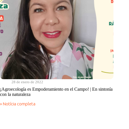
28 de enero de 2022
¡Agroecología es Empoderamiento en el Campo! | En sintonía
con la naturaleza
» Notícia completa
¡Agroecología
es
Empoderamiento
en
el