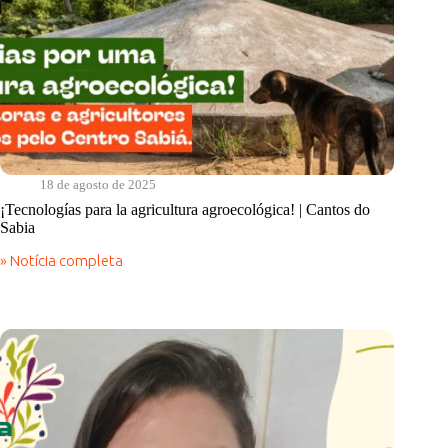
18 de agosto de 2025
¡Tecnologías para la agricultura agroecológica! | Cantos do
Sabia
» Notícia completa
¡Tecnologías
para
la
agricultura
agroecológica!
|
Cantos
do
Sabia