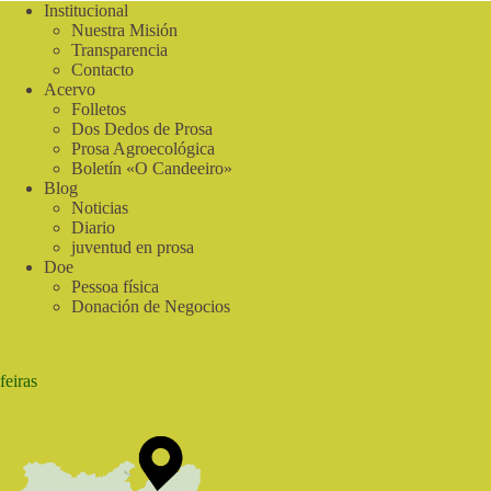
Campo!
Institucional
|
Nuestra Misión
En
Transparencia
sintonía
Contacto
con
Acervo
la
Folletos
naturaleza
Dos Dedos de Prosa
Prosa Agroecológica
Boletín «O Candeeiro»
Blog
Noticias
Diario
juventud en prosa
Doe
Pessoa física
Donación de Negocios
feiras