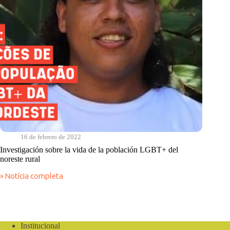
16 de febrero de 2022
Investigación sobre la vida de la población LGBT+ del
noreste rural
» Notícia completa
Investigación
sobre
la
vida
de
la
Institucional