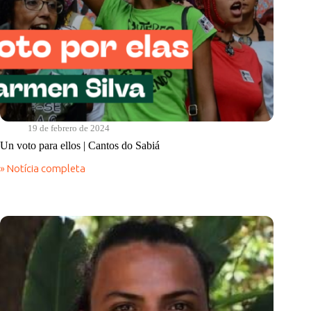
19 de febrero de 2024
Un voto para ellos | Cantos do Sabiá
» Notícia completa
Un
voto
para
ellos
|
Cantos
do
Sabiá