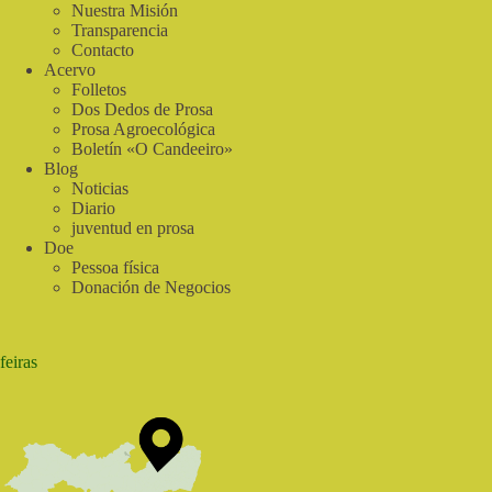
población
Nuestra Misión
LGBT+
Transparencia
del
Contacto
noreste
Acervo
rural
Folletos
Dos Dedos de Prosa
Prosa Agroecológica
Boletín «O Candeeiro»
Blog
Noticias
Diario
juventud en prosa
Doe
Pessoa física
Donación de Negocios
feiras