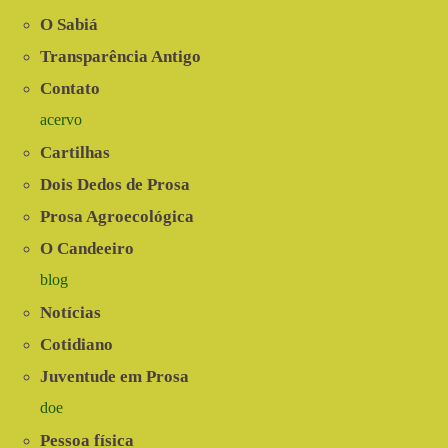
LGBT+
do
O Sabiá
rural
nordestino
Transparência Antigo
Contato
acervo
Cartilhas
Dois Dedos de Prosa
Prosa Agroecológica
O Candeeiro
blog
Notícias
Cotidiano
Juventude em Prosa
doe
Pessoa física