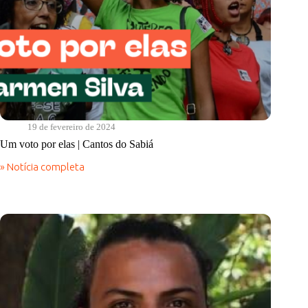
19 de fevereiro de 2024
Um voto por elas | Cantos do Sabiá
» Notícia completa
Um
voto
por
elas
|
Cantos
do
Sabiá