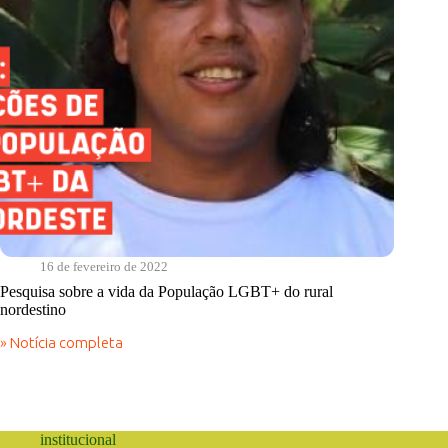
16 de fevereiro de 2022
Pesquisa sobre a vida da População LGBT+ do rural
nordestino
» Notícia completa
Pesquisa
sobre
a
vida
da
População
institucional